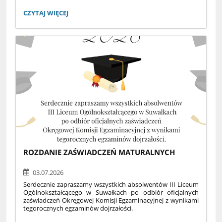
Zespół Szkół nr 1 w Suwałkach
III Liceum Ogólnokształcące z Oddziałami Dwujęzycznymi
ZESTAW
CZYTAJ WIĘCEJ
im. Alfreda Lityńskiego w Suwałkach
PODRĘCZNIKÓW
NA
ROK
SZKOLNY
Zestaw podręczników i pozostałych materiałów
2026/2027:
edukacyjnych na rok szkolny
ROZDANIE ZAŚWIADCZEŃ MATURALNYCH
03.07.2026
Serdecznie zapraszamy wszystkich absolwentów III Liceum
Ogólnokształcącego w Suwałkach po odbiór oficjalnych
zaświadczeń Okręgowej Komisji Egzaminacyjnej z wynikami
tegorocznych egzaminów dojrzałości.