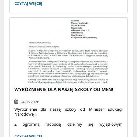
8 lipca 2026, godz. 10
ROZDANIE
CZYTAJ WIĘCEJ
ZAŚWIADCZEŃ
sala marmurowa
MATURALNYCH:
wszystkie klasy maturalne
WYRÓŻNIENIE DLA NASZEJ SZKOŁY OD MEN!
24.06.2026
Wyróżnienie dla naszej szkoły od Minister Edukacji
Narodowej!
Z ogromną radością dzielimy się wyjątkowym
wyróżnieniem — list gratulacyjny od Pani Minister Edukacji
trafił na ręce dyrekcji oraz nauczycieli koordynatorów Klasy
WYRÓŻNIENIE
CZYTAJ WIĘCEJ