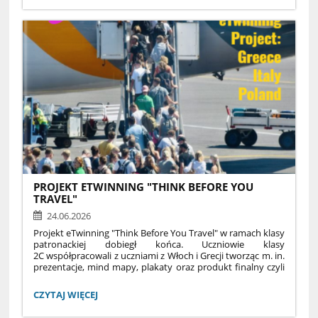
GODZINA
DO
9:00–11:00
FIZYKI:
DLA KOGO?
uczniowie klasy 1A, III LO
PODCZAS ZAJĘĆ:
poznasz najważniejsze pojęcia i wzory,
przypomnisz sobie podstawy,
nauczysz się analizować zadania,
zobaczysz, że fizykę da się zrozumieć.
ZAPRASZAMY!
PROJEKT ETWINNING "THINK BEFORE YOU
TRAVEL"
24.06.2026
Projekt eTwinning "Think Before You Travel" w ramach klasy
patronackiej dobiegł końca. Uczniowie klasy
2C współpracowali z uczniami z Włoch i Grecji tworząc m. in.
prezentacje, mind mapy, plakaty oraz produkt finalny czyli
"Responsible Travel Guidebook", który można zobaczyć
pod tym linkiem:
PROJEKT
CZYTAJ WIĘCEJ
https://read.bookcreator.com/E2rTy0iQsbOimJs1nUaubjscguF3/9
ETWINNING
w/9V6BVwhUTQuGkNYh9jbPOA