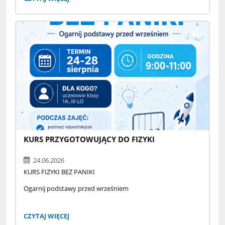
Patronackiej eTwinning: pana Marcina Hościłowicza i pana
DLA
Michała Sośnickiego!
NASZEJ
SZKOŁY
OD
MEN!:
KURS PRZYGOTOWUJĄCY DO FIZYKI
24.06.2026
KURS FIZYKI BEZ PANIKI
Ogarnij podstawy przed wrześniem
TERMIN
24–28 sierpnia
KURS
CZYTAJ WIĘCEJ
PRZYGOTOWUJĄCY