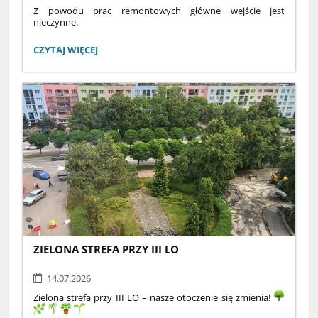
Z powodu prac remontowych główne wejście jest
nieczynne.
Wejście do budynku III LO odbywa się z drugiej strony
GŁÓWNE
CZYTAJ WIĘCEJ
budynku
WEJŚCIE
JEST
(od wewnętrznego parkingu Szkoły Muzycznej)
NIECZYNNE:
Przepraszamy za utrudnienia
ZIELONA STREFA PRZY III LO
14.07.2026
Zielona strefa przy III LO – nasze otoczenie się zmienia!