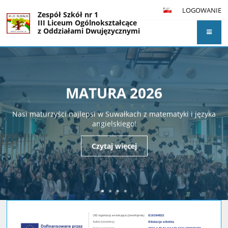
LOGOWANIE
Zespół Szkół nr 1
III Liceum Ogólnokształcące
z Oddziałami Dwujęzycznymi
im. Alfreda Lityńskiego w Suwałkach
Str.
główna
MATURA 2026
Nasi maturzyści najlepsi w Suwałkach z matematyki i języka
angielskiego!
Czytaj więcej