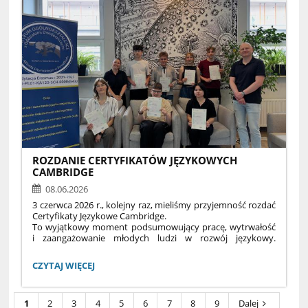
zajęła drużyna w składzie: Lena Burzyńska 2c, Barbara
Chomicz 2a, Szymon Warakomski 2b, a NAJLEPSI okazali się
reprezentanci klasy 1b1: Zuzanna Krejpcio, Julia Żuk i Michał
Dąbrowski. Na efekt końcowy złożyły się wyniki z testu
teoretycznego i rywalizacji podczas symulacji. WIELKIE
GRATULACJE należą się zwycięzcom i wszystkim, biorącym
udział w Mistrzostwach!
ROZDANIE CERTYFIKATÓW JĘZYKOWYCH
CAMBRIDGE
08.06.2026
3 czerwca 2026 r., kolejny raz, mieliśmy przyjemność rozdać
Certyfikaty Językowe Cambridge.
To wyjątkowy moment podsumowujący pracę, wytrwałość
i zaangażowanie młodych ludzi w rozwój językowy.
Certyfikat Cambridge pozwala uzyskać zwolnienie
z lektoratu na studiach oraz poświadczoną znajomość
ROZDANIE
CZYTAJ WIĘCEJ
języka angielskiego, którą można wpisać w CV. Gratulujemy
CERTYFIKATÓW
nie tylko wspaniałych wyników, ale również świadomego
JĘZYKOWYCH
kształtowania własnej przyszłości.
CAMBRIDGE:
1
2
3
4
5
6
7
8
9
Dalej
#CambridgeEnglishPreparationCentre