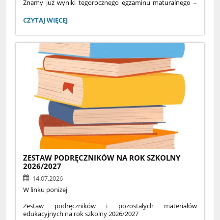
Znamy już wyniki tegorocznego egzaminu maturalnego –
i mamy powody do dumy! Absolwenci III Liceum
Ogólnokształcącego z Oddziałami Dwujęzycznymi im.
MATURA
CZYTAJ WIĘCEJ
Alfreda Lityńskiego uzyskali, według danych Okręgowej
2026:
Komisji Egzaminacyjnej w Łomży, najwyższe średnie wyniki
spośród wszystkich suwalskich szkół z dwóch kluczowych
przedmiotów:
ZESTAW PODRĘCZNIKÓW NA ROK SZKOLNY
2026/2027
14.07.2026
W linku poniżej
Zestaw podręczników i pozostałych materiałów
edukacyjnych na rok szkolny 2026/2027