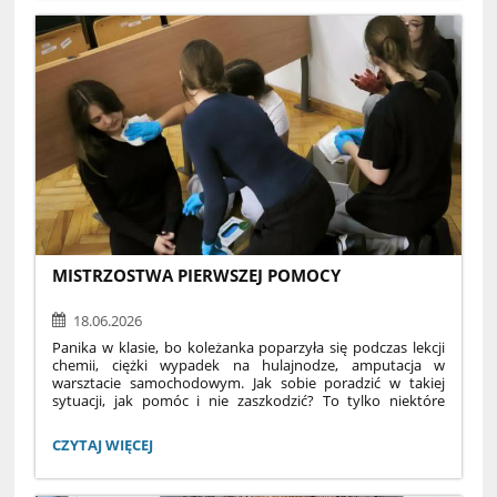
"THINK
BEFORE
YOU
TRAVEL":
MISTRZOSTWA PIERWSZEJ POMOCY
18.06.2026
Panika w klasie, bo koleżanka poparzyła się podczas lekcji
chemii, ciężki wypadek na hulajnodze, amputacja w
warsztacie samochodowym. Jak sobie poradzić w takiej
sytuacji, jak pomóc i nie zaszkodzić? To tylko niektóre
z pozoracji podczas XV Mistrzostw Pierwszej Pomocy 2026
z którymi zmierzyli się uczniowie suwalskich szkół średnich.
MISTRZOSTWA
CZYTAJ WIĘCEJ
W zawodach wzięło udział siedem zespołów,
PIERWSZEJ
reprezentujących III LO, I LO, ZS nr 4 i ZDZ. Najlepsi w
POMOCY:
rywalizacji okazali się uczniowie naszej szkoły. II miejsce