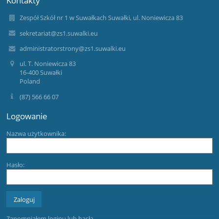
Zespół Szkół nr 1 w Suwałkach Suwałki, ul. Noniewicza 83
sekretariat@zs1.suwalki.eu
administratorstrony@zs1.suwalki.eu
ul. T. Noniewicza 83
16-400 Suwałki
Poland
(87) 566 66 07
Logowanie
Nazwa użytkownika:
Hasło:
Zapomniałem loginu lub hasła